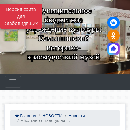
Муниципальное
Версия сайта
для
бюджетное
слабовидящих
учреждение культуры
Камышинский
историко-
краеведческий музей
Главная
НОВОСТИ
Новости
«Болтается галстук на ...