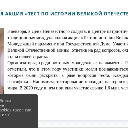
 АКЦИЯ «ТЕСТ ПО ИСТОРИИ ВЕЛИКОЙ ОТЕЧЕС
3 декабря, в День Неизвестного солдата, в Центре патриоти
традиционная международная акция «
Тест
по истории Велик
Молодежный парламент при Государственной Думе. Участни
Великой Отечественной войны, ответив на ряд вопросов, о
этапа нашей страны.
Организаторы, среди которых молодежные парламенты Ро
отметили, что в этом году участники могли познакомитьс
которые были раскрыты в ряде вопросов
тест
а.
Каждый
сертификат. Напомним, т
ест
ирование проходит на террито
мира. В 2020 году в нем приняли участие свыше 1,6 млн. чел
ботки
ие
okies такие как
тика".