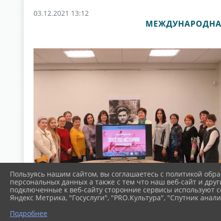
03.12.2021 13:12
МЕЖДУНАРОДНАЯ
Пользуясь нашим сайтом, вы соглашаетесь с политикой обра
персональных данных а также с тем что наш веб-сайт и друг
подключенные к веб-сайту сторонние сервисы используют co
Яндекс Метрика, "Госуслуги", "PRO.Культура", "Спутник анали
Подробнее