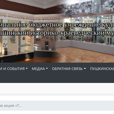
пальное бюджетное учреждение кул
шинский историко-краеведческий му
И И СОБЫТИЯ
МЕДИА
ОБРАТНАЯ СВЯЗЬ
ПУШКИНСКАЯ
 акция «Т...