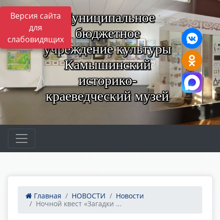
Муниципальное
Версия сайта
для
бюджетное
слабовидящих
учреждение культуры
Камышинский
историко-
краеведческий музей
Главная
НОВОСТИ
Новости
Ночной квест «Загадки ...