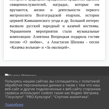
священнослужителей, наградах, которые им
вручаются, жизни и деятельности первого
митрополита Волгоградской епархии, истории
церквей Камышинского уезда и др. Большой интерес
вызвали русский народный и казачий костюмы.
Украшением мероприятия стали музыкальные
композиции: Алевтина Веприцкая подарила гостям
песню «О любви», а Анастасия Шихова - песни
«Казачка вольная» и «За околицей».
Пользуясь нашим сайтом, вы соглашаетесь с политикой
обработки персональных данных а также с тем что наш
веб-сайт и другие подключенные к веб-сайту сторонние
2026 г. museumkam.ru
сервисы используют cookies такие как Яндекс Метрика,
Вход
"Госуслуги", "PRO.Культура", "Спутник аналитика".
Карта сайта
Политика обработки персональных данных
Подробнее