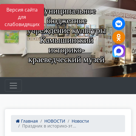
Муниципальное
Версия сайта
для
бюджетное
слабовидящих
учреждение культуры
Камышинский
историко-
краеведческий музей
Главная
НОВОСТИ
Новости
Праздник в историко-эт...