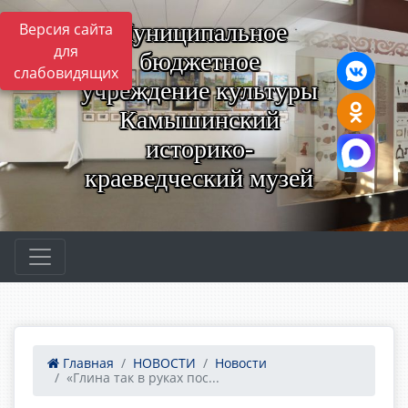
Муниципальное
Версия сайта
для
бюджетное
слабовидящих
учреждение культуры
Камышинский
историко-
краеведческий музей
Главная
НОВОСТИ
Новости
«Глина так в руках пос...