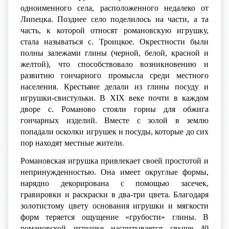
одноименного села, расположенного недалеко от
Липецка. Позднее село поделилось на части, а та
часть, к которой относят романовскую игрушку,
стала называться с. Троицкое. Окрестности были
полны залежами глины (черной, белой, красной и
желтой), что способствовало возникновению и
развитию гончарного промысла среди местного
населения. Крестьяне делали из глины посуду и
игрушки-свистульки. В XIX веке почти в каждом
дворе с. Романово стояли горны для обжига
гончарных изделий. Вместе с золой в землю
попадали осколки игрушек и посуды, которые до сих
пор находят местные жители.
Романовская игрушка привлекает своей простотой и
непринужденностью. Она имеет округлые формы,
нарядно декорирована с помощью засечек,
гравировки и раскраски в два-три цвета. Благодаря
золотистому цвету основания игрушки и мягкости
форм теряется ощущение «грубости» глины. В
романовской игрушке насчитывается свыше 40