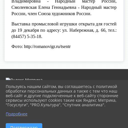
Владимировна - Народный мастер России,
Смолеевская Елена Геннадьевна - Народный мастер
России, член Союза художников России.
Выставка промысловой игрушки открыта для гостей
до 19 декабря по адресу: ул. Набережная, д. 66, тел.:
(84457) 5-35-18.
Фото: http://romanovigr.ru/tsentr
Пользуясь нашим сайтом, вы соглашаетесь с политикой
обработки персональных данных а также с тем что наш
веб-сайт и другие подключенные к веб-сайту сторонние
2026 г. museumkam.ru
сервисы используют cookies такие как Яндекс Метрика,
Вход
"Госуслуги", "PRO.Культура", "Спутник аналитика".
Карта сайта
Политика обработки персональных данных
Подробнее
Сделано на KubCMS
Разработка и поддержка
Подтверждаю