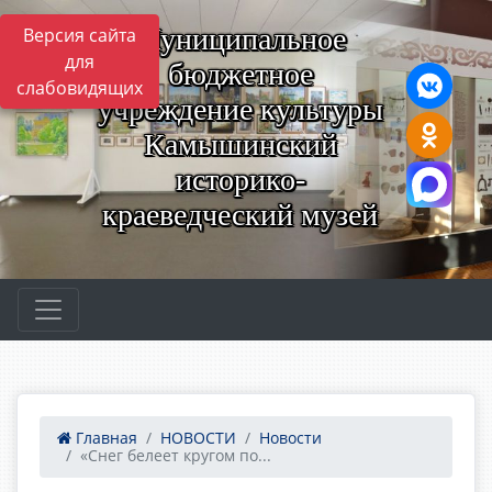
Муниципальное
Версия сайта
для
бюджетное
слабовидящих
учреждение культуры
Камышинский
историко-
краеведческий музей
Главная
НОВОСТИ
Новости
«Снег белеет кругом по...