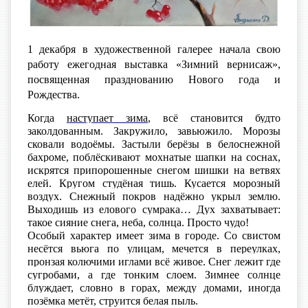
1 декабря в художественной галерее начала свою
работу ежегодная выставка «Зимний вернисаж»,
посвященная празднованию Нового года и
Рождества.
Когда
наступает зима
, всё становится будто
заколдованным. Закружило, завьюжило. Морозы
сковали водоёмы. Застыли берёзы в белоснежной
бахроме, поблёскивают мохнатые шапки на соснах,
искрятся припорошенные снегом шишки на ветвях
елей. Кругом студёная тишь. Кусается морозный
воздух. Снежный покров надёжно укрыл землю.
Выходишь из елового сумрака… Дух захватывает:
такое сияние снега, неба, солнца. Просто чудо!
Особый характер имеет зима в городе. Со свистом
несётся вьюга по улицам, мечется в переулках,
пронзая колючими иглами всё живое. Снег лежит где
сугробами, а где тонким слоем. Зимнее солнце
блуждает, словно в горах, между домами, иногда
позёмка метёт, струится белая пыль.