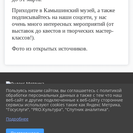
Приходите в Камышинский музей, а также
подписывайтесь на наши соцсети, у нас
очень много интересных мероприятий (от
выставок до квестов и творческих мастер-
классов!).
Фото из открытых источников.
Пользуясь нашим сайтом, вы соглашаетесь с политикой
обработки персональных данных а также с тем что наш
веб-сайт и другие подключенные к веб-сайту сторонние
2026 г. museumkam.ru
сервисы используют cookies такие как Яндекс Метрика,
Вход
"Госуслуги", "PRO.Культура", "Спутник аналитика".
Карта сайта
Политика обработки персональных данных
Подробнее
Сделано на KubCMS
Разработка и поддержка