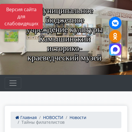
Муниципальное
Версия сайта
для
бюджетное
слабовидящих
учреждение культуры
Камышинский
историко-
краеведческий музей
Главная
НОВОСТИ
Новости
Тайны филателистов