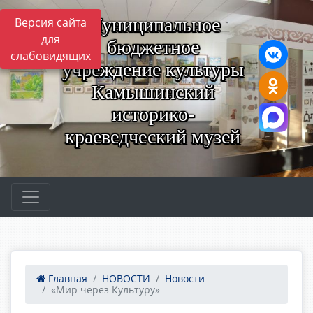
Муниципальное
Версия сайта
для
бюджетное
слабовидящих
учреждение культуры
Камышинский
историко-
краеведческий музей
Главная
НОВОСТИ
Новости
«Мир через Культуру»