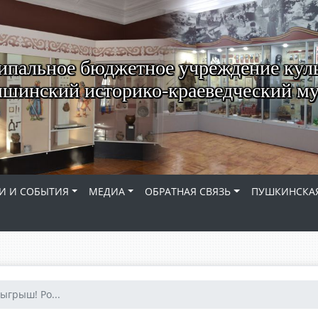
пальное бюджетное учреждение кул
шинский историко-краеведческий му
И И СОБЫТИЯ
МЕДИА
ОБРАТНАЯ СВЯЗЬ
ПУШКИНСКАЯ
ыгрыш! Ро...