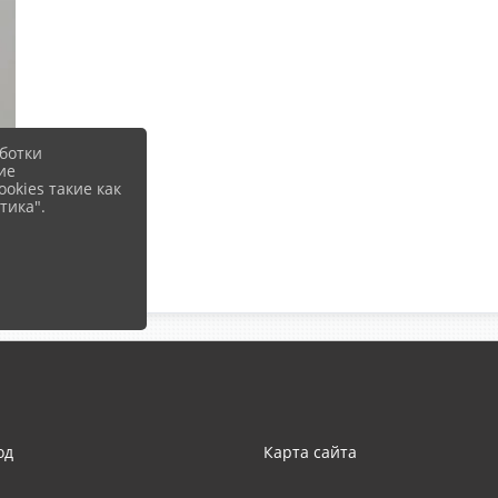
ботки
ие
okies такие как
тика".
од
Карта сайта