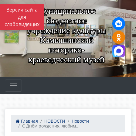
Муниципальное
Версия сайта
для
бюджетное
слабовидящих
учреждение культуры
Камышинский
историко-
краеведческий музей
Главная
НОВОСТИ
Новости
С Днём рождения, любим...