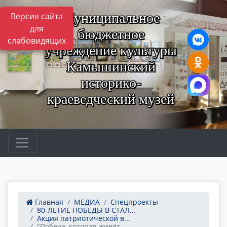
Муниципальное
Версия сайта
для
бюджетное
слабовидящих
учреждение культуры
Камышинский
историко-
краеведческий музей
Главная
МЕДИА
Спецпроекты
80-ЛЕТИЕ ПОБЕДЫ В СТАЛ...
Акция патриотической в...
"Победа, которая живёт...