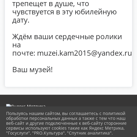
трепещет в душе, что
чувствуется в эту юбилейную
дату.
Ждём ваши сердечные ролики
на
почте: muzei.kam2015@yandex.ru
Ваш музей!
Пользуясь нашим сайтом, вы соглашаетесь с политикой
обработки персональных данных а также с тем что наш
веб-сайт и другие подключенные к веб-сайту сторонние
2026 г. museumkam.ru
сервисы используют cookies такие как Яндекс Метрика,
Вход
"Госуслуги", "PRO.Культура", "Спутник аналитика".
Карта сайта