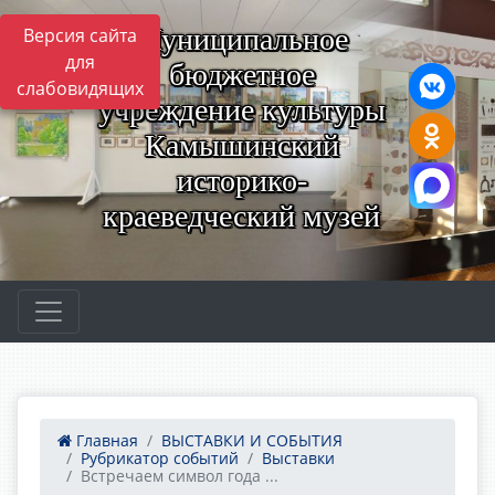
Муниципальное
Версия сайта
для
бюджетное
слабовидящих
учреждение культуры
Камышинский
историко-
краеведческий музей
Главная
ВЫСТАВКИ И СОБЫТИЯ
Рубрикатор событий
Выставки
Встречаем символ года ...