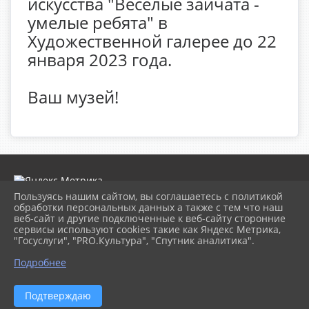
искусства "Весёлые зайчата -
умелые ребята" в
Художественной галерее до 22
января 2023 года.
Ваш музей!
Пользуясь нашим сайтом, вы соглашаетесь с политикой
обработки персональных данных а также с тем что наш
веб-сайт и другие подключенные к веб-сайту сторонние
2026 г. museumkam.ru
сервисы используют cookies такие как Яндекс Метрика,
Вход
"Госуслуги", "PRO.Культура", "Спутник аналитика".
Карта сайта
Политика обработки персональных данных
Подробнее
Сделано на KubCMS
Разработка и поддержка
Подтверждаю