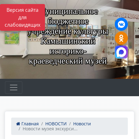
Муниципальное
Версия сайта
для
бюджетное
слабовидящих
учреждение культуры
Камышинский
историко-
краеведческий музей
Главная
НОВОСТИ
Новости
Новости музея экскурси...