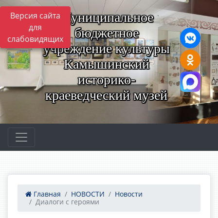
Муниципальное
Версия сайта
для
бюджетное
слабовидящих
учреждение культуры
Камышинский
историко-
краеведческий музей
Главная
НОВОСТИ
Новости
Диалоги с героями