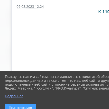
09.03.2023 12:24
К 11
Пользуясь нашим сайтом, вы соглашаетесь с политикой обра
персональных данных а также с тем что наш веб-сайт и друг
подключенные к веб-сайту сторонние сервисы используют co
Яндекс Метрика, "Госуслуги", "PRO.Культура", "Спутник анали
Подробнее
Подтверждаю