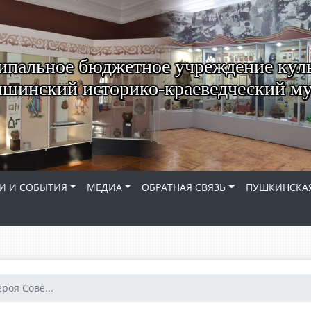
пальное бюджетное учреждение кул
шинский историко-краеведческий му
И И СОБЫТИЯ
МЕДИА
ОБРАТНАЯ СВЯЗЬ
ПУШКИНСКАЯ
роя Сове...