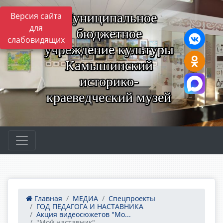
Муниципальное
Версия сайта
для
бюджетное
слабовидящих
учреждение культуры
Камышинский
историко-
краеведческий музей
Главная
МЕДИА
Спецпроекты
ГОД ПЕДАГОГА И НАСТАВНИКА
Акция видеосюжетов "Мо...
"Мой наставник"