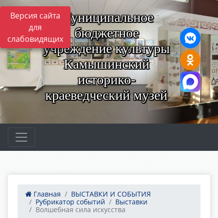
Муниципальное
Версия сайта
для
бюджетное
слабовидящих
учреждение культуры
Камышинский
историко-
краеведческий музей
Главная
ВЫСТАВКИ И СОБЫТИЯ
Рубрикатор событий
Выставки
Волшебная сила искусства