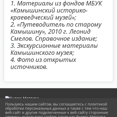
1. Материалы из фондов МБУК
«Камышинский историко-
краеведческий музей»;
2. «Путеводитель по старому
Камышину», 2010 г. Леонид
Смелов. Справочное издание;
3. Экскурсионные материалы
Камышинского музея;
4. Фото из открытых
источников.
Пользуясь нашим сайтом, вы соглашаетесь с политикой
обработки персональных данных а также с тем что наш
веб-сайт и другие подключенные к веб-сайту сторонние
2026 г. museumkam.ru
сервисы используют cookies такие как Яндекс Метрика,