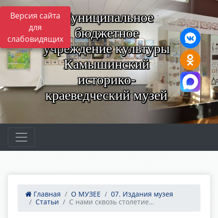
Муниципальное
Версия сайта
для
бюджетное
слабовидящих
учреждение культуры
Камышинский
историко-
краеведческий музей
Главная
О МУЗЕЕ
07. Издания музея
Статьи
С нами сквозь столетие…