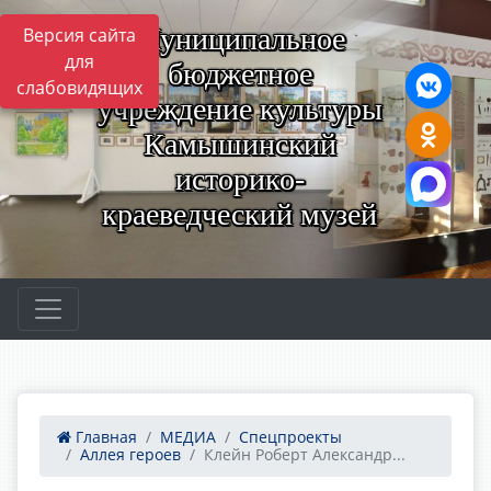
Муниципальное
Версия сайта
для
бюджетное
слабовидящих
учреждение культуры
Камышинский
историко-
краеведческий музей
Главная
МЕДИА
Спецпроекты
Аллея героев
Клейн Роберт Александр...