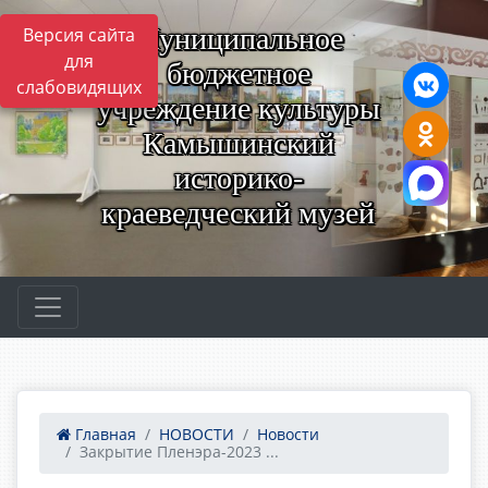
Муниципальное
Версия сайта
для
бюджетное
слабовидящих
учреждение культуры
Камышинский
историко-
краеведческий музей
Главная
НОВОСТИ
Новости
Закрытие Пленэра-2023 ...