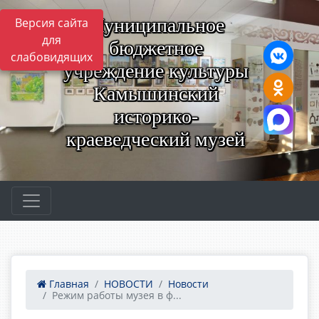
Муниципальное
Версия сайта
для
бюджетное
слабовидящих
учреждение культуры
Камышинский
историко-
краеведческий музей
Главная
НОВОСТИ
Новости
Режим работы музея в ф...