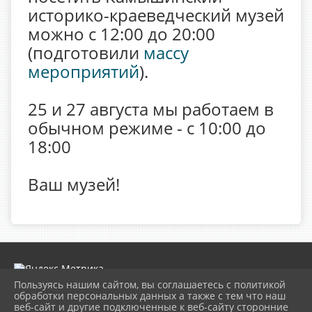
историко-краеведческий музей
можно с 12:00 до 20:00
(подготовили
массу
мероприятий
).
25 и 27 августа мы работаем в
обычном режиме - с 10:00 до
18:00
Ваш музей!
Пользуясь нашим сайтом, вы соглашаетесь с политикой
обработки персональных данных а также с тем что наш
веб-сайт и другие подключенные к веб-сайту сторонние
2026 г. museumkam.ru