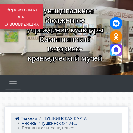
Муниципальное
Версия сайта
для
бюджетное
слабовидящих
учреждение культуры
Камышинский
историко-
краеведческий музей
Главная
ПУШКИНСКАЯ КАРТА
Анонсы "Пушкинских" ме...
Познавательное путешес...