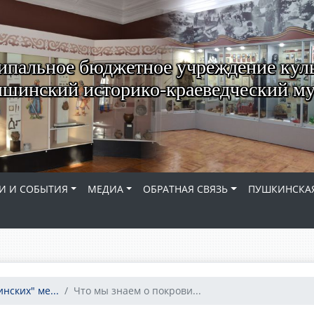
пальное бюджетное учреждение кул
шинский историко-краеведческий му
И И СОБЫТИЯ
МЕДИА
ОБРАТНАЯ СВЯЗЬ
ПУШКИНСКАЯ
нских" ме...
Что мы знаем о покрови...