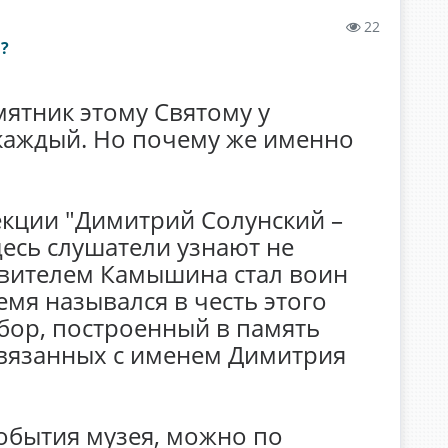
22
?
мятник этому Святому у
каждый. Но почему же именно
екции "Димитрий Солунский –
есь слушатели узнают не
ровителем Камышина стал воин
мя назывался в честь этого
обор, построенный в память
 связанных с именем Димитрия
события музея, можно по