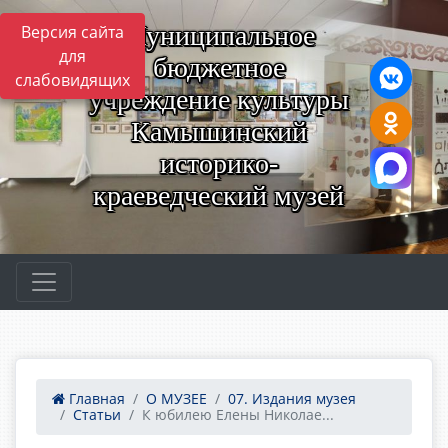
Муниципальное
Версия сайта
для
бюджетное
слабовидящих
учреждение культуры
Камышинский
историко-
краеведческий музей
Главная
О МУЗЕЕ
07. Издания музея
Статьи
К юбилею Елены Николае...