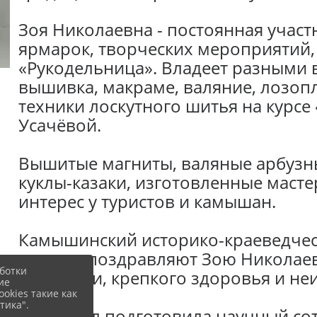
Зоя Николаевна - постоянная участ
ярмарок, творческих мероприятий,
«Рукодельница». Владеет разными 
вышивка, макраме, валяние, лозопл
техники лоскутного шитья на курсе 
Усачёвой.
Вышитые магниты, валяные арбузны
куклы-казаки, изготовленные маст
интерес у туристов и камышан.
Камышинский историко-краеведчес
галерея поздравляют Зою Николаев
ботки
лет жизни, крепкого здоровья и не
ие
okies такие как
тика".
Материал подготовила научный сот