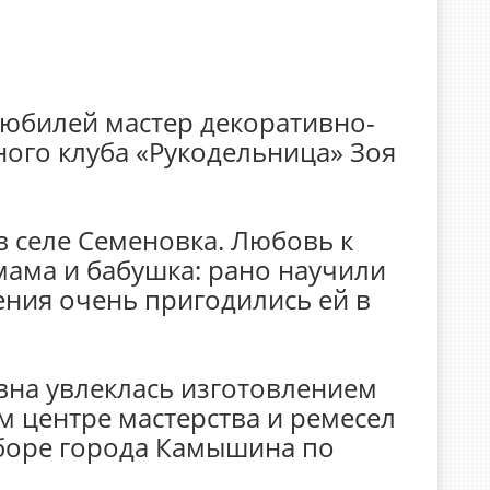
 юбилей мастер декоративно-
ного клуба «Рукодельница» Зоя
в селе Семеновка. Любовь к
мама и бабушка: рано научили
мения очень пригодились ей в
вна увлеклась изготовлением
м центре мастерства и ремесел
боре города Камышина по