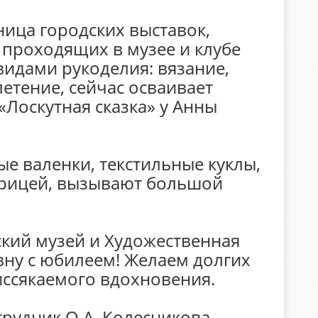
ница городских выставок,
 проходящих в музее и клубе
видами рукоделия: вязание,
етение, сейчас осваивает
«Лоскутная сказка» у Анны
е валенки, текстильные куклы,
ерицей, вызывают большой
кий музей и Художественная
ну с юбилеем! Желаем долгих
иссякаемого вдохновения.
рудник О.А. Колесникова