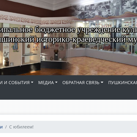
пальное бюджетное учреждение кул
шинский историко-краеведческий му
И И СОБЫТИЯ
МЕДИА
ОБРАТНАЯ СВЯЗЬ
ПУШКИНСКАЯ
ьи
С юбилеем!