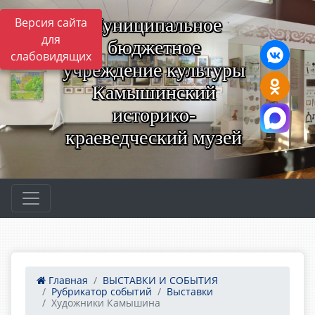
Муниципальное
Версия сайта
для
бюджетное
слабовидящих
учреждение культуры
Камышинский
историко-
краеведческий музей
Главная
ВЫСТАВКИ И СОБЫТИЯ
Рубрикатор событий
Выставки
Художники Камышина