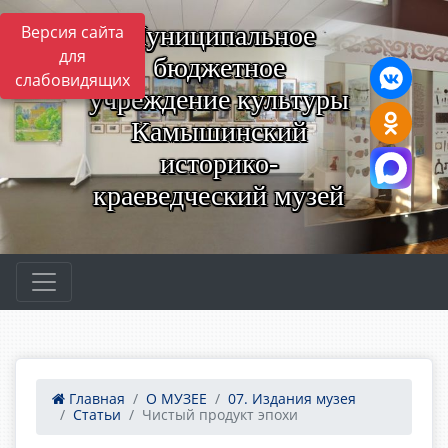
Муниципальное
Версия сайта
для
бюджетное
слабовидящих
учреждение культуры
Камышинский
историко-
краеведческий музей
Главная
О МУЗЕЕ
07. Издания музея
Статьи
Чистый продукт эпохи