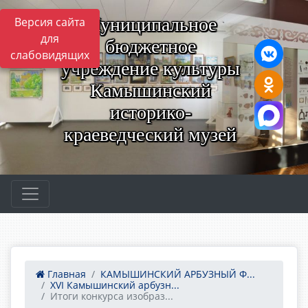
Муниципальное
Версия сайта
для
бюджетное
слабовидящих
учреждение культуры
Камышинский
историко-
краеведческий музей
Главная
КАМЫШИНСКИЙ АРБУЗНЫЙ Ф...
XVI Камышинский арбузн...
Итоги конкурса изобраз...