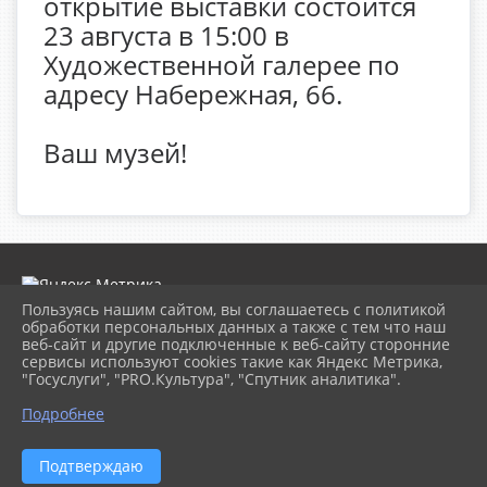
открытие выставки состоится
23 августа в 15:00 в
Художественной галерее по
адресу Набережная, 66.
Ваш музей!
Пользуясь нашим сайтом, вы соглашаетесь с политикой
обработки персональных данных а также с тем что наш
веб-сайт и другие подключенные к веб-сайту сторонние
2026 г. museumkam.ru
сервисы используют cookies такие как Яндекс Метрика,
Вход
"Госуслуги", "PRO.Культура", "Спутник аналитика".
Карта сайта
Политика обработки персональных данных
Подробнее
Сделано на KubCMS
Разработка и поддержка
Подтверждаю