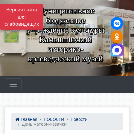
Муниципальное
Версия сайта
для
бюджетное
слабовидящих
учреждение культуры
Камышинский
историко-
краеведческий музей
Главная
НОВОСТИ
Новости
День матери-казачки