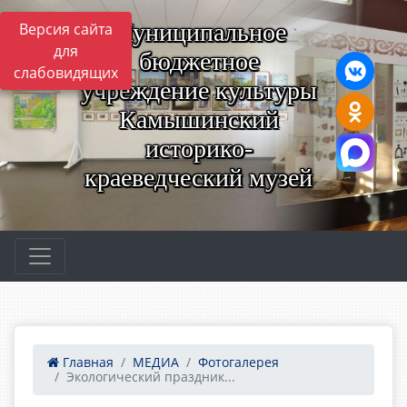
Муниципальное
Версия сайта
для
бюджетное
слабовидящих
учреждение культуры
Камышинский
историко-
краеведческий музей
Главная
МЕДИА
Фотогалерея
Экологический праздник...