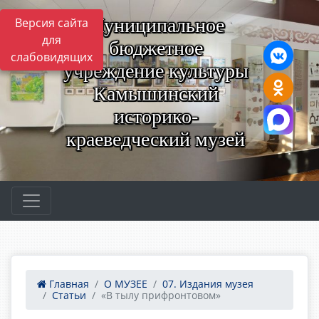
Муниципальное
Версия сайта
для
бюджетное
слабовидящих
учреждение культуры
Камышинский
историко-
краеведческий музей
Главная
О МУЗЕЕ
07. Издания музея
Статьи
«В тылу прифронтовом»