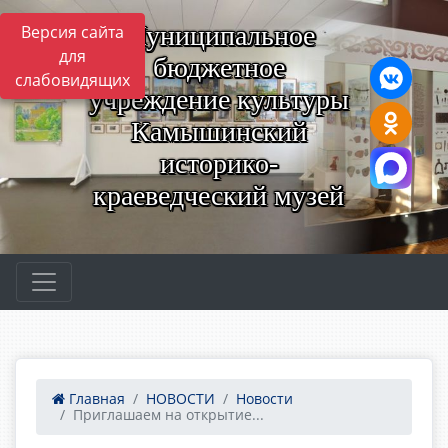
Муниципальное
Версия сайта
для
бюджетное
слабовидящих
учреждение культуры
Камышинский
историко-
краеведческий музей
Главная
НОВОСТИ
Новости
Приглашаем на открытие...