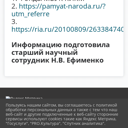
2.
https://pamyat-naroda.ru/?
utm_referre
3.
https://ria.ru/20100809/263384740.
Информацию подготовила
старший научный
сотрудник Н.В. Ефименко
Пользуясь нашим сайтом, вы соглашаетесь с политикой
обработки персональных данных а также с тем что наш
веб-сайт и другие подключенные к веб-сайту сторонние
2026 г. museumkam.ru
сервисы используют cookies такие как Яндекс Метрика,
Вход
"Госуслуги", "PRO.Культура", "Спутник аналитика".
Карта сайта