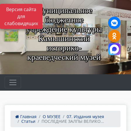
Муниципальное
Версия сайта
для
бюджетное
слабовидящих
учреждение культуры
Камышинский
историко-
краеведческий музей
Главная
О МУЗЕЕ
07. Издания музея
Статьи
ПОСЛЕДНИЕ ЗАЛПЫ ВЕЛИКО...