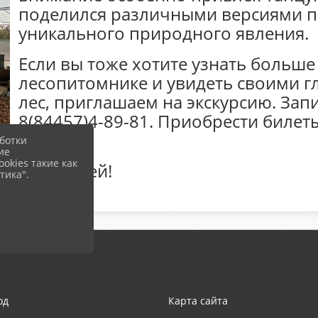
поделился различными версиями п
уникального природного явления.
Если вы тоже хотите узнать больш
лесопитомнике и увидеть своими 
лес, приглашаем на экскурсию. Зап
8(84457)4-89-81. Приобрести биле
карте.
ботки
ие
okies такие как
Ваш музей!
тика".
од
Карта сайта