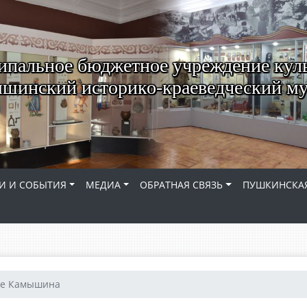
пальное бюджетное учреждение кул
шинский историко-краеведческий му
И И СОБЫТИЯ
МЕДИА
ОБРАТНАЯ СВЯЗЬ
ПУШКИНСКАЯ
ие Камышина