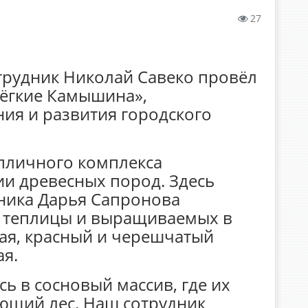
27
трудник Николай Савеко провёл
лёгкие Камышина»,
ия и развития городского
епличного комплекса
и древесных пород. Здесь
ника Дарья Сапронова
е теплицы и выращиваемых в
лтая, красный и черешчатый
ая.
ь в сосновый массив, где их
ющий лес. Наш сотрудник