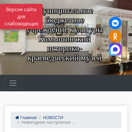
Муниципальное
Версия сайта
для
бюджетное
слабовидящих
учреждение культуры
Камышинский
историко-
краеведческий музей
Главная
НОВОСТИ
Новогоднее настроение ...