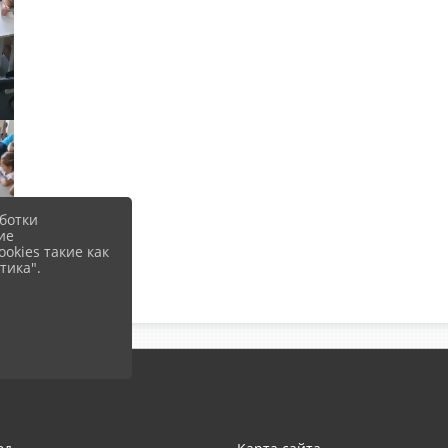
ботки
ие
okies такие как
тика".