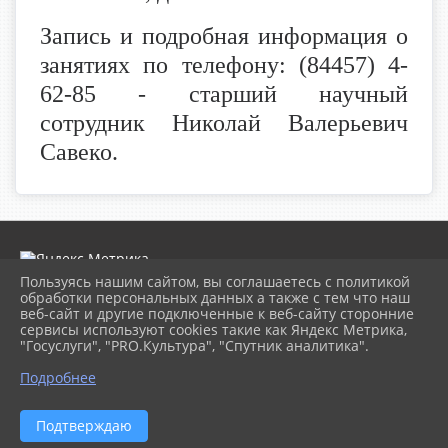
Запись и подробная информация о
занятиях по телефону: (84457) 4-
62-85 - старший научный
сотрудник Николай Валерьевич
Савеко.
Пользуясь нашим сайтом, вы соглашаетесь с политикой
обработки персональных данных а также с тем что наш
веб-сайт и другие подключенные к веб-сайту сторонние
2026 г. museumkam.ru
сервисы используют cookies такие как Яндекс Метрика,
Вход
"Госуслуги", "PRO.Культура", "Спутник аналитика".
Карта сайта
Политика обработки персональных данных
Подробнее
Сделано на KubCMS
Разработка и поддержка
Подтверждаю