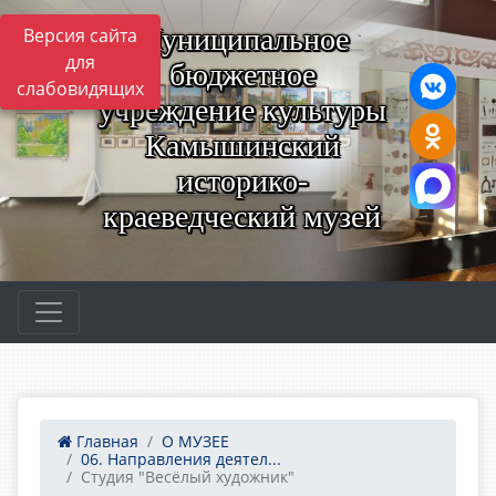
Муниципальное
Версия сайта
для
бюджетное
слабовидящих
учреждение культуры
Камышинский
историко-
краеведческий музей
Главная
О МУЗЕЕ
06. Направления деятел...
Студия "Весёлый художник"