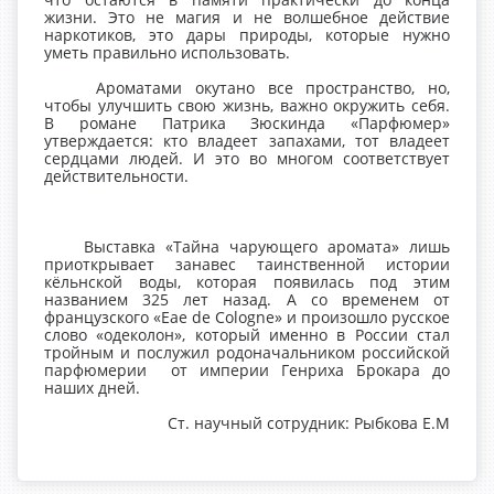
жизни. Это не магия и не волшебное действие
наркотиков, это дары природы, которые нужно
уметь правильно использовать.
Ароматами окутано все пространство, но,
чтобы улучшить свою жизнь, важно окружить себя.
В романе Патрика Зюскинда «Парфюмер»
утверждается: кто владеет запахами, тот владеет
сердцами людей. И это во многом соответствует
действительности.
Выставка «Тайна чарующего аромата» лишь
приоткрывает занавес таинственной истории
кёльнской воды, которая появилась под этим
названием 325 лет назад. А со временем от
французского «Eae de Cologne» и произошло русское
слово «одеколон», который именно в России стал
тройным и послужил родоначальником российской
парфюмерии от империи Генриха Брокара до
наших дней.
Ст. научный сотрудник: Рыбкова Е.М