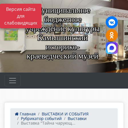
Муниципальное
Версия сайта
для
бюджетное
слабовидящих
учреждение культуры
Камышинский
историко-
краеведческий музей
Главная
ВЫСТАВКИ И СОБЫТИЯ
Рубрикатор событий
Выставки
Выставка "Тайна чарующ...