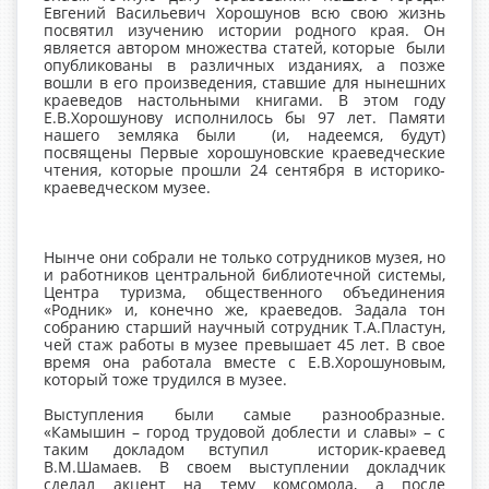
Евгений Васильевич Хорошунов всю свою жизнь
посвятил изучению истории родного края. Он
является автором множества статей, которые были
опубликованы в различных изданиях, а позже
вошли в его произведения, ставшие для нынешних
краеведов настольными книгами. В этом году
Е.В.Хорошунову исполнилось бы 97 лет. Памяти
нашего земляка были (и, надеемся, будут)
посвящены Первые хорошуновские краеведческие
чтения, которые прошли 24 сентября в историко-
краеведческом музее.
Нынче они собрали не только сотрудников музея, но
и работников центральной библиотечной системы,
Центра туризма, общественного объединения
«Родник» и, конечно же, краеведов. Задала тон
собранию старший научный сотрудник Т.А.Пластун,
чей стаж работы в музее превышает 45 лет. В свое
время она работала вместе с Е.В.Хорошуновым,
который тоже трудился в музее.
Выступления были самые разнообразные.
«Камышин – город трудовой доблести и славы» – с
таким докладом вступил историк-краевед
В.М.Шамаев. В своем выступлении докладчик
сделал акцент на тему комсомола, а после