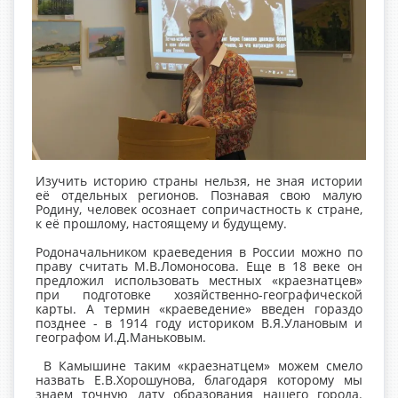
Изучить историю страны нельзя, не зная истории
её отдельных регионов. Познавая свою малую
Родину, человек осознает сопричастность к стране,
к её прошлому, настоящему и будущему.
Родоначальником краеведения в России можно по
праву считать М.В.Ломоносова. Еще в 18 веке он
предложил использовать местных «краезнатцев»
при подготовке хозяйственно-географической
карты. А термин «краеведение» введен гораздо
позднее - в 1914 году историком В.Я.Улановым и
географом И.Д.Маньковым.
В Камышине таким «краезнатцем» можем смело
назвать Е.В.Хорошунова, благодаря которому мы
знаем точную дату образования нашего города.