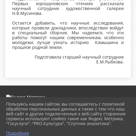
Первых хорошуновских чтениях рассказала
научный сотрудник художественной галереи
Н.В.Мусинова.
Остается добавить, что научные исследования,
которые провели докладчики, впоследствии войдут
в специальный сборник. Мы надеемся, что эти
работы помогут нашим современникам, особенно
молодежи, лучше узнать историю Камышина и
прошлое родной земли.
Подготовила старший научный сотрудник
Е.М.Рыбкова.
Пользуясь нашим сайтом, вы соглашаетесь с политикой
обработки персональных данных а также с тем что наш
веб-сайт и другие подключенные к веб-сайту сторонние
2026 г. museumkam.ru
сервисы используют cookies такие как Яндекс Метрика,
Вход
"Госуслуги", "PRO.Культура", "Спутник аналитика".
Карта сайта
Политика обработки персональных данных
Подробнее