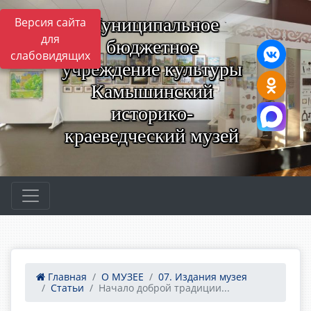
Муниципальное
Версия сайта
для
бюджетное
слабовидящих
учреждение культуры
Камышинский
историко-
краеведческий музей
Главная
О МУЗЕЕ
07. Издания музея
Статьи
Начало доброй традиции...