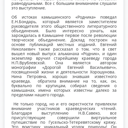
равнодушными. Все с большим вниманием слушали
это выступление.
Об истоках камышинского «Родника» поведал
Е.Н.Бондарь, который является заместителем
руководителя этого общественного литературного
объединения. Было интересно узнать, как
зарождалась в Камышине первое после революции
творческое объединение. Доклад построен на
основе публикаций местных изданий. Евгений
Николаевич также рассказал о том, что в свет
вышел новый выпуск альманаха «Родник», и один
экземпляр вручил старейшему краеведу города
Н.П.Врублевской. Она является автором
монографии «Дорогой Евгений Васильевич»,
посвященной жизни и деятельности Хорошунова.
Нина Петровна, хорошо знавшая известного
краеведа, обратила внимание на то, как, он,
буквально по крупицам, собирал сведения о
камышанах, имена которых известны далеко за
пределами нашего города.
Не только город, но и его окрестности привлекли
внимание участников краеведческих чтений.
Благодаря выступлению Н.В.Савеко, все
присутствующие совершили виртуальное
путешествие по Гусельско-Тетеревятскому кряжу.
Это воистину уникальный уголок природы! Он