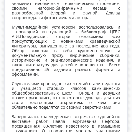
знаменит необычным геологическим строением,
своими нагорно-байрачными лесами с
разнообразной флорой и фауной. Доклад
сопровождался фотоснимками автора.
Мультимедийной установкой воспользовалась и
последний выступающий – библиограф ЦГБС
А.И.Побединская, которая ознакомила всех
присутствующих с новинками краеведческой
литературы, выпущенные за последние два года.
Обзор включил в себя художественную и
документальную прозу, лирические сборники,
исторические и энциклопедические издания, а
также литературу для детей и юношества. Всего
представлено 45 изданий разного формата и
оформлений.
Слушателями краеведческих чтений стали педагоги
и учащиеся старших классов камышинских
общеобразовательных школ. Юноши и девушки
позже признались, что некоторые доклады для них
стали настоящим открытием, о чем они
обязательно поделятся со своими сверстниками.
Завершилась краеведческая встреча экскурсией по
выставке работ Павла Георгиевича Лефтора,
посвященная 80-летию известного в Камышине
художника. О творчестве мастера участникам