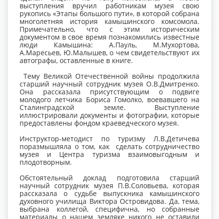
выступления вручил работникам музея свою
рукопись «Этапы большого пути», в которой собрана
многолетняя история камышинского комсомола.
Примечательно, что с этим историческим
документом в свое время познакомились известные
люди Камышина: А.Пауль, М.Мухортова,
А.Маресьев, Ю.Малышев, о чем свидетельствуют их
автографы, оставленные в книге.
Тему Великой Отечественной войны продолжила
старший научный сотрудник музея О.В.Дмитренко.
Она рассказала присутствующим о подвиге
молодого летчика Бориса Гомолко, воевавшего на
Сталинградской земле. Выступление
иллюстрировали документы и фотографии, которые
предоставлены фондом краеведческого музея.
Инструктор-методист по туризму Л.В.Детичева
поразмышляла о том, как сделать сотрудничество
музея и Центра туризма взаимовыгодным и
плодотворным.
Обстоятельный доклад подготовила старший
научный сотрудник музея П.В.Соловьева, которая
рассказала о судьбе выпускника камышинского
духовного училища Виктора Островидова. Да, тема,
выбрана коллегой, специфична, но собранные
материалы о нашем земляке никого не оставили