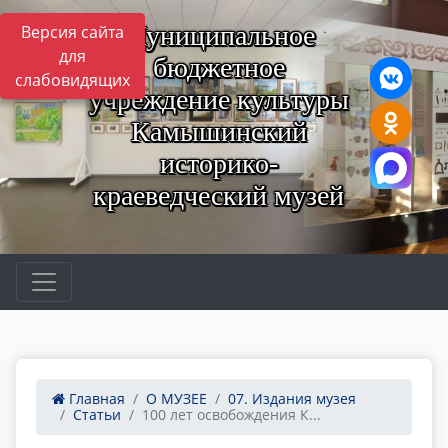
Муниципальное
Версия сайта
для
бюджетное
слабовидящих
учреждение культуры
Камышинский
историко-
краеведческий музей
Главная
О МУЗЕЕ
07. Издания музея
Статьи
100 лет освобождения К...