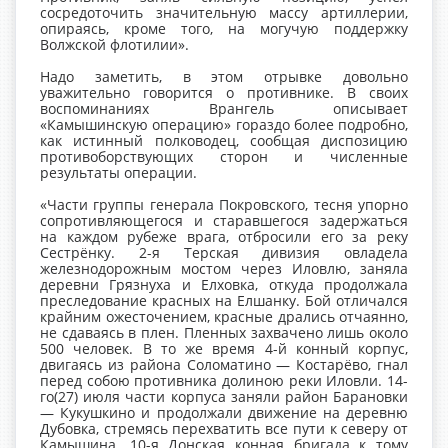
сосредоточить значительную массу артиллерии,
опираясь, кроме того, на могучую поддержку
Волжской флотилии».
Надо заметить, в этом отрывке довольно
уважительно говорится о противнике. В своих
воспоминаниях Врангель описывает
«Камышинскую операцию» гораздо более подробно,
как истинный полководец, сообщая диспозицию
противоборствующих сторон и численные
результаты операции.
«Части группы генерала Покровского, тесня упорно
сопротивляющегося и старавшегося задержаться
на каждом рубеже врага, отбросили его за реку
Сестрёнку. 2-я Терская дивизия овладела
железнодорожным мостом через Иловлю, заняла
деревни Грязнуха и Елховка, откуда продолжала
преследование красных на Елшанку. Бой отличался
крайним ожесточением, красные дрались отчаянно,
не сдаваясь в плен. Пленных захвачено лишь около
500 человек. В то же время 4-й конный корпус,
двигаясь из района Соломатино — Костарёво, гнал
перед собою противника долиною реки Иловли. 14-
го(27) июля части корпуса заняли район Барановки
— Кукушкино и продолжали движение на деревню
Дубовка, стремясь перехватить все пути к северу от
Камышина. 10-я Донская конная бригада к тому