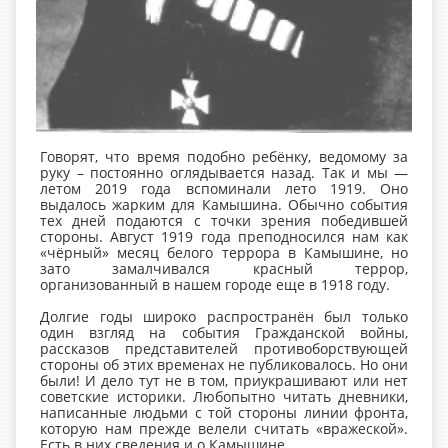
Говорят, что время подобно ребёнку, ведомому за
руку – постоянно оглядывается назад. Так и мы —
летом 2019 года вспоминали лето 1919. Оно
выдалось жарким для Камышина. Обычно события
тех дней подаются с точки зрения победившей
стороны. Август 1919 года преподносился нам как
«чёрный» месяц белого террора в Камышине, но
зато замалчивался красный террор,
организованный в нашем городе еще в 1918 году.
Долгие годы широко распространён был только
один взгляд на события Гражданской войны,
рассказов представителей противоборствующей
стороны об этих временах не публиковалось. Но они
были! И дело тут не в том, приукрашивают или нет
советские историки. Любопытно читать дневники,
написанные людьми с той стороны линии фронта,
которую нам прежде велели считать «вражеской».
Есть в них сведения и о Камышине.