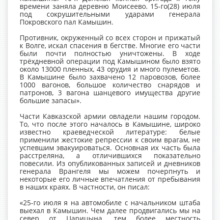
времени заняла деревню Моисеево. 15-го(28) июля
под сокрушительными ударами генерала
Покровского пал Камышин.
Противник, окруженный со всех сторон и прижатый
к Волге, искал спасения в бегстве. Многие его части
были почти полностью уничтожены. В ходе
трёхдневной операции под Камышином было взято
около 13000 пленных, 43 орудия и много пулеметов.
В Камышине было захвачено 12 паровозов, более
1000 вагонов, большое количество снарядов и
патронов, 3 вагона шанцевого имущества другие
большие запасы».
Части Кавказской армии овладели нашим городом.
То, что после этого началось в Камышине, широко
известно краеведческой литературе: белые
применили жестокие репрессии к своим врагам, не
успевшим эвакуироваться. Основная их часть была
расстреляна, а отличившихся показательно
повесили. Из опубликованных записей и дневников
генерала Врангеля мы можем почерпнуть и
некоторые его личные впечатления от пребывания
в наших краях. В частности, он писал:
«25-го июля я на автомобиле с начальником штаба
выехал в Камышин. Чем далее продвигались мы на
север от Царицына, тем более местность