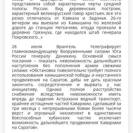
представляла собой характерные черты средней
полосы России. Вид деревенских построек,
характерный великорусский говор крестьян, все это
резко отличалось от Кавказа и Задонья. 26-го
вечером мы выехали из Камышина по железной
дороге до станции Неткачево, откуда проехали в
деревню Грязнуха, где находился штаб генерала
Покровского…»
28 июля Врангель телеграфирует
главнокомандующему Вооруженными силами Юга
России генералу Деникину. Основной смысл
послания – показать невозможность дальнейшего
наступления без пополнения армии свежими
силами: «Обстановка повелительно требует полного
использования камышинской победы и неустанного
продвижения на Саратов, дабы не дать красным
закончить сосредоточение и вырвать у нас
инициативу. Однако полное расстройство
снабжения вследствие невозможности иметь
впредь до падения Астрахани водный транспорт,
крайнее истощение частей Кавармии, сделавшей за
три месяца с непрерывными боями более тысячи
верст и огромный некомплект в единственно
боеспособных кубанских частях исключает
возможность дальнейшего продвижения Кавармии
на Саратов».