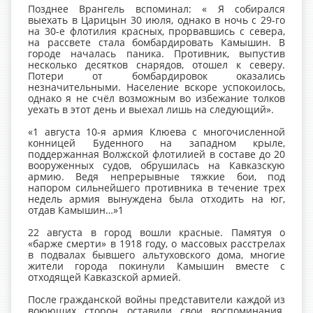
Позднее Врангель вспоминал: « Я собирался
выехать в Царицын 30 июля, однако в ночь с 29-го
на 30-е флотилия красных, прорвавшись с севера,
на рассвете стала бомбардировать Камышин. В
городе началась паника. Противник, выпустив
несколько десятков снарядов, отошел к северу.
Потери от бомбардировок оказались
незначительными. Население вскоре успокоилось,
однако я не счёл возможным во избежание толков
уехать в этот день и выехал лишь на следующий».
«1 августа 10-я армия Клюева с многочисленной
конницей Буденного на западном крыле,
поддержанная Волжской флотилией в составе до 20
вооруженных судов, обрушилась на Кавказскую
армию. Ведя непрерывные тяжкие бои, под
напором сильнейшего противника в течение трех
недель армия вынуждена была отходить на юг,
отдав Камышин…»1
22 августа в город вошли красные. Памятуя о
«барже смерти» в 1918 году, о массовых расстрелах
в подвалах бывшего альтуховского дома, многие
жители города покинули Камышин вместе с
отходящей Кавказской армией.
После гражданской войны представители каждой из
воюющих сторон оставили свои воспоминания.