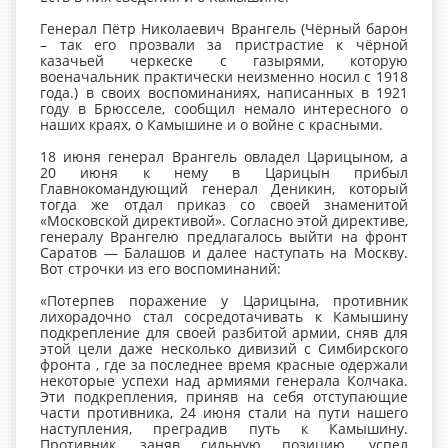
Генерал Пётр Николаевич Врангель (Чёрный барон
– так его прозвали за пристрастие к чёрной
казачьей черкеске с газырями, которую
военачальник практически неизменно носил с 1918
года.) в своих воспоминаниях, написанных в 1921
году в Брюсселе, сообщил немало интересного о
наших краях, о Камышине и о войне с красными.
18 июня генерал Врангель овладел Царицыном, а
20 июня к нему в Царицын прибыл
Главнокомандующий генерал Деникин, который
тогда же отдал приказ со своей знаменитой
«Московской директивой». Согласно этой директиве,
генералу Врангелю предлагалось выйти на фронт
Саратов — Балашов и далее наступать на Москву.
Вот строчки из его воспоминаний:
«Потерпев поражение у Царицына, противник
лихорадочно стал сосредотачивать к Камышину
подкрепление для своей разбитой армии, сняв для
этой цели даже несколько дивизий с Симбирского
фронта , где за последнее время красные одержали
некоторые успехи над армиями генерала Колчака.
Эти подкрепления, приняв на себя отступающие
части противника, 24 июня стали на пути нашего
наступления, преградив путь к Камышину.
Противник, заняв сильную позицию, успел