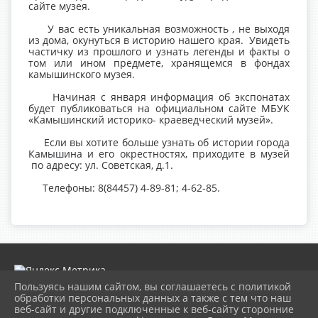
сайте музея.
У вас есть уникальная возможность , не выходя
из дома, окунуться в историю нашего края. Увидеть
частичку из прошлого и узнать легенды и факты о
том или ином предмете, хранящемся в фондах
камышинского музея.
Начиная с января информация об экспонатах
будет публиковаться на официальном сайте МБУК
«Камышинский историко- краеведческий музей».
Если вы хотите больше узнать об истории города
Камышина и его окрестностях, приходите в музей
по адресу: ул. Советская, д.1.
Телефоны: 8(84457) 4-89-81; 4-62-85.
Пользуясь нашим сайтом, вы соглашаетесь с политикой
обработки персональных данных а также с тем что наш
веб-сайт и другие подключенные к веб-сайту сторонние
2026 г. museumkam.ru