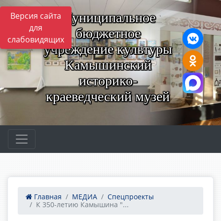
Муниципальное
Версия сайта
для
бюджетное
слабовидящих
учреждение культуры
Камышинский
историко-
краеведческий музей
Главная
МЕДИА
Спецпроекты
К 350-летию Камышина "...