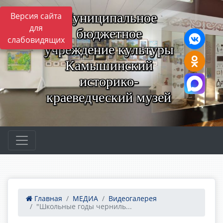
Муниципальное
Версия сайта
для
бюджетное
слабовидящих
учреждение культуры
Камышинский
историко-
краеведческий музей
Главная
МЕДИА
Видеогалерея
"Школьные годы черниль...