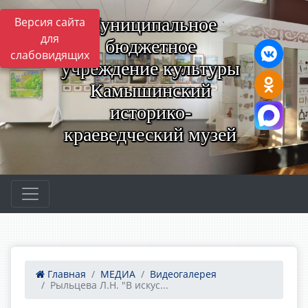
Муниципальное
Версия сайта
для
бюджетное
слабовидящих
учреждение культуры
Камышинский
историко-
краеведческий музей
Главная
МЕДИА
Видеогалерея
Рыльцева Л.Н. "В искус...