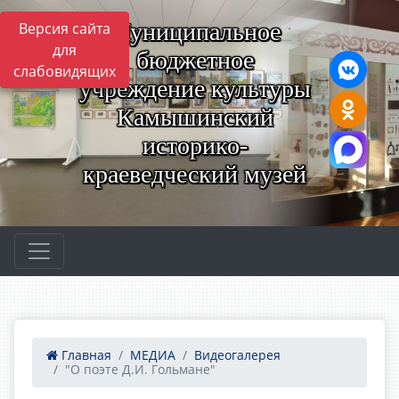
Муниципальное
Версия сайта
для
бюджетное
слабовидящих
учреждение культуры
Камышинский
историко-
краеведческий музей
Главная
МЕДИА
Видеогалерея
"О поэте Д.И. Гольмане"