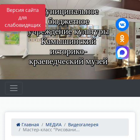
Муниципальное
Версия сайта
для
бюджетное
слабовидящих
учреждение культуры
Камышинский
историко-
краеведческий музей
Главная
МЕДИА
Видеогалерея
Мастер-класс "Рисовани...