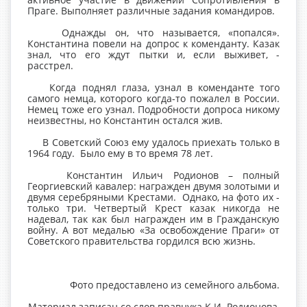
Праге. Выполняет различные задания командиров.
Однажды он, что называется, «попался».
Константина повели на допрос к коменданту. Казак
знал, что его ждут пытки и, если выживет, -
расстрел.
Когда поднял глаза, узнал в коменданте того
самого немца, которого когда-то пожалел в России.
Немец тоже его узнал. Подробности допроса никому
неизвестны, но Константин остался жив.
В Советский Союз ему удалось приехать только в
1964 году. Было ему в то время 78 лет.
Константин Ильич Родионов – полный
Георгиевский кавалер: награжден двумя золотыми и
двумя серебряными Крестами. Однако, на фото их -
только три. Четвертый Крест казак никогда не
надевал, так как был награжден им в Гражданскую
войну. А вот медалью «За освобождение Праги» от
Советского правительства гордился всю жизнь.
Фото предоставлено из семейного альбома.
Материал записан со слов правнука К.И. Родионова,