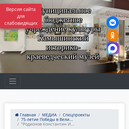
Муниципальное
Версия сайта
для
бюджетное
слабовидящих
учреждение культуры
Камышинский
историко-
краеведческий музей
Главная
МЕДИА
Спецпроекты
75-летие Победы в Вели...
"Родионов Константин И...