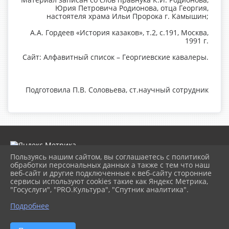
Юрия Петровича Родионова, отца Георгия,
настоятеля храма Ильи Пророка г. Камышин;
А.А. Гордеев «История казаков», т.2, с.191, Москва,
1991 г.
Сайт: Алфавитный список – Георгиевские кавалеры.
Подготовила П.В. Соловьева, ст.научный сотрудник
Пользуясь нашим сайтом, вы соглашаетесь с политикой
обработки персональных данных а также с тем что наш
веб-сайт и другие подключенные к веб-сайту сторонние
2026 г. museumkam.ru
сервисы используют cookies такие как Яндекс Метрика,
Вход
"Госуслуги", "PRO.Культура", "Спутник аналитика".
Карта сайта
Политика обработки персональных данных
Подробнее
Сделано на KubCMS