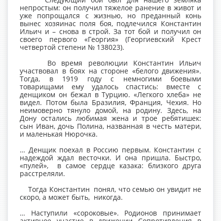
непростым: он получил тяжелое ранение в живот и
уже попрощался с жизнью, но преданный конь
вынес хозяинас поля боя, подлечился Константин
Ильич и – снова в строй. За тот бой и получил он
своего первого «Георгия» (Георгиевский Крест
четвертой степени № 138023).
Во время революции Константин Ильич
участвовал в боях на стороне «белого движения».
Тогда, в 1919 году с немногими боевыми
товарищами ему удалось спастись: вместе с
денщиком он бежал в Турцию. «Легкого хлеба» не
видел. Потом была Бразилия, Франция, Чехия. Но
неимоверно тянуло домой, на родину. Здесь, на
Дону остались любимая жена и трое ребятишек:
сын Иван, дочь Полина, названная в честь матери,
и маленькая Нюрочка.
… Денщик поехал в Россию первым. Константин с
надеждой ждал весточки. И она пришла. Быстро,
«пулей», в самое сердце казака: близкого друга
расстреляли.
Тогда Константин понял, что семью он увидит не
скоро, а может быть, никогда.
… Наступили «сороковые». Родионов принимает
активное участие в движении Сопротивления в