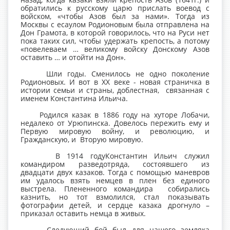
обратились к русскому царю прислать воевод с
войском, «чтобы Азов был за нами». Тогда из
Москвы с есаулом Родионовым была отправлена на
Дон Грамота, в которой говорилось, что на Руси нет
пока таких сил, чтобы удержать крепость, а потому
«повелеваем … великому войску Донскому Азов
оставить … и отойти на Дон».
Шли годы. Сменилось не одно поколение
Родионовых. И вот в ХХ веке - новая страничка в
истории семьи и страны, доблестная, связанная с
именем Константина Ильича.
Родился казак в 1886 году на хуторе Лобачи,
недалеко от Урюпинска. Довелось пережить ему и
Первую мировую войну, и революцию, и
Гражданскую, и Вторую мировую.
В 1914 годуКонстантин Ильич служил
командиром разведотряда, состоявшего из
двадцати двух казаков. Тогда с помощью маневров
им удалось взять немцев в плен без единого
выстрела. Плененного командира собирались
казнить, но тот взмолился, стал показывать
фотографии детей, и сердце казака дрогнуло –
приказал оставить немца в живых.
Следующий бой был для нашего земляка