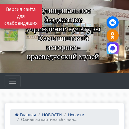
Муниципальное
Версия сайта
для
бюджетное
слабовидящих
учреждение культуры
Камышинский
историко-
краеведческий музей
Главная
НОВОСТИ
Новости
Ожившая картина «Былин...