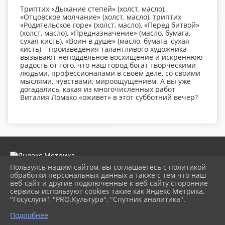
Триптих «Дыхание степей» (холст, масло),
«Отцовское молчание» (холст, масло), триптих
«Родительское горе» (холст, масло), «Перед битвой»
(холст, масло), «Предназначение» (масло, бумага,
сухая кисть), «Воин в душе» (масло, бумага, сухая
кисть) – произведения талантливого художника
вызывают неподдельное восхищение и искреннюю
радость от того, что наш город богат творческими
людьми, профессионалами в своем деле, со своими
мыслями, чувствами, мироощущением. А вы уже
догадались, какая из многочисленных работ
Виталия Ломако «оживет» в этот субботний вечер?
Пользуясь нашим сайтом, вы соглашаетесь с политикой
обработки персональных данных а также с тем что наш
веб-сайт и другие подключенные к веб-сайту сторонние
2026 г. museumkam.ru
сервисы используют cookies такие как Яндекс Метрика,
Вход
"Госуслуги", "PRO.Культура", "Спутник аналитика".
Карта сайта
Политика обработки персональных данных
Подробнее