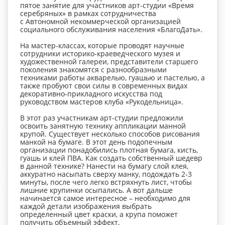
пятое занятие для участников арт-студии «Время
серебряных» в рамках сотрудничества
с Автономной некоммерческой организацией
социального обслуживания населения «БлагоДать».
На мастер-классах, которые проводят научные
сотрудники историко-краеведческого музея и
художественной галереи, представители старшего
поколения знакомятся с разнообразными
техниками работы акварелью, гуашью и пастелью, а
также пробуют свои силы в современных видах
декоративно-прикладного искусства под
руководством мастеров клуба «Рукодельница».
В этот раз участникам арт-студии предложили
освоить занятную технику аппликации манной
крупой. Существует несколько способов рисования
манкой на бумаге. В этот день подопечным
организации понадобились плотная бумага, кисть,
гуашь и клей ПВА. Как создать собственный шедевр
в данной технике? Нанести на бумагу слой клея,
аккуратно насыпать сверху манку, подождать 2-3
минуты, после чего легко встряхнуть лист, чтобы
лишние крупинки осыпались. А вот дальше
начинается самое интересное – необходимо для
каждой детали изображения выбрать
определенный цвет краски, а крупа поможет
получить объемный эффект.