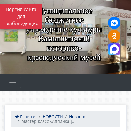
Муниципальное
Версия сайта
для
бюджетное
слабовидящих
учреждение культуры
Камышинский
историко-
краеведческий музей
Главная
НОВОСТИ
Новости
Мастер-класс «Аппликац...