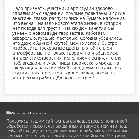
Надо признать, участники арт-студии здорово
справились с заданием! Хрупкие тюльпаны и яркие
анютины глазки распустились на бумаге, напомнив,
что весна – начало нового этапа жизни, в которой
нет повода для грусти. «На каждом занятии мы
узнаем о новом виде творчества. Работаем
акварелью, гуашью, пастелью. Сегодня убедились,
что даже обычной крупой можно легко и быстро
изобразить прекрасные цветы. В этой теплой
атмосфере мы не только творим, но и общаемся,
читаем стихотворения, исполняем песни», - тепло
поблагодарили участницы творческого урока. На
следующем занятии «Мой город» участникам арт-
студии снова предстоит кропотливая, но очень
интересная работа. До новых встреч!
Пользуясь нашим сайтом, вы соглашаетесь с политикой
обработки персональных данных а также с тем что наш
веб-сайт и другие подключенные к веб-сайту сторонние
2026 г. museumkam.ru
сервисы используют cookies такие как Яндекс Метрика,
Вход