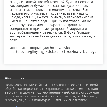
спицы и тонкой писчей газетной бумаги показала,
как рождается бумажная лоза, как кусочки лозы
сплетаются, например, в елочную веточку. Все
изделия этого мастера – корзины, вазы, кашпо,
блюда, хлебницы – можно мыть, они экологически
чистые, не боятся воды. При их изготовлении не
используется химия, а покраска и пропитка
совершаются при помощи простой морилки и
других безвредных материалов. В фонд Гильдии
мастеров Любовь Геннадьевна передала корзину и
вазу.
Источник информации: https://lavka-
masterov.ru/glinyanyj-kolokolchik-i-korzina-iz-bumagi/
Пользуясь нашим сайтом, вы соглашаетесь с политикой
обработки персональных данных а также с тем что наш
веб-сайт и другие подключенные к веб-сайту сторонние
2026 г. museumkam.ru
сервисы используют cookies такие как Яндекс Метрика,
Вход
"Госуслуги", "PRO.Культура", "Спутник аналитика".
Карта сайта
Политика обработки персональных данных