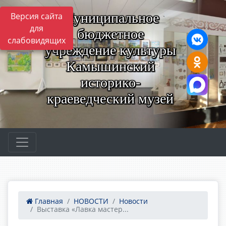
Муниципальное
Версия сайта
для
бюджетное
слабовидящих
учреждение культуры
Камышинский
историко-
краеведческий музей
Главная
НОВОСТИ
Новости
Выставка «Лавка мастер...