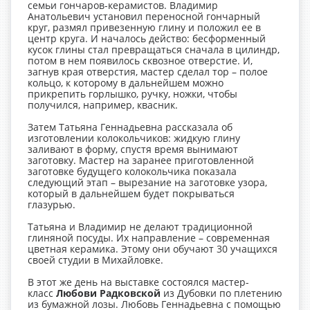
семьи гончаров-керамистов. Владимир
Анатольевич установил переносной гончарный
круг, размял привезенную глину и положил ее в
центр круга. И началось действо: бесформенный
кусок глины стал превращаться сначала в цилиндр,
потом в нем появилось сквозное отверстие. И,
загнув края отверстия, мастер сделал тор – полое
кольцо, к которому в дальнейшем можно
прикрепить горлышко, ручку, ножки, чтобы
получился, например, квасник.
Затем Татьяна Геннадьевна рассказала об
изготовлении колокольчиков: жидкую глину
заливают в форму, спустя время вынимают
заготовку. Мастер на заранее приготовленной
заготовке будущего колокольчика показала
следующий этап – вырезание на заготовке узора,
который в дальнейшем будет покрываться
глазурью.
Татьяна и Владимир не делают традиционной
глиняной посуды. Их направление – современная
цветная керамика. Этому они обучают 30 учащихся
своей студии в Михайловке.
В этот же день на выставке состоялся мастер-
класс
Любови Радковской
из Дубовки по плетению
из бумажной лозы. Любовь Геннадьевна с помощью