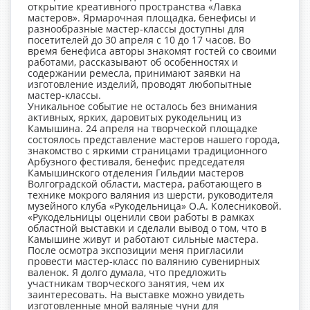
открытие креативного пространства «Лавка
мастеров». Ярмарочная площадка, бенефисы и
разнообразные мастер-классы доступны для
посетителей до 30 апреля с 10 до 17 часов. Во
время бенефиса авторы знакомят гостей со своими
работами, рассказывают об особенностях и
содержании ремесла, принимают заявки на
изготовление изделий, проводят любопытные
мастер-классы.
Уникальное событие не осталось без внимания
активных, ярких, даровитых рукодельниц из
Камышина. 24 апреля на творческой площадке
состоялось представление мастеров нашего города,
знакомство с яркими страницами традиционного
Арбузного фестиваля, бенефис председателя
Камышинского отделения Гильдии мастеров
Волгоградской области, мастера, работающего в
технике мокрого валяния из шерсти, руководителя
музейного клуба «Рукодельница» О.А. Колесниковой.
«Рукодельницы оценили свои работы в рамках
областной выставки и сделали вывод о том, что в
Камышине живут и работают сильные мастера.
После осмотра экспозиции меня пригласили
провести мастер-класс по валянию сувенирных
валенок. Я долго думала, что предложить
участникам творческого занятия, чем их
заинтересовать. На выставке можно увидеть
изготовленные мной валяные чуни для