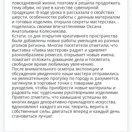
повседневной жизни, поэтому я решила продолжить
тему обуви, но уже в качестве сувенирной
продукции. В ходе урока я рассказала о свойствах
шерсти, особенностях работы с данным материалом
и готовых изделиях, открыла секреты мастерства», -
поделилась своими впечатлениями Оксана
Анатольевна Колесникова.
Кстати, со дня открытия креативного пространства
были добавлены новые работы умельцев из разных
уголков региона. Многие посетители отметили, что
выставка «Лавка мастеров» радует и удивляет
разнообразием ремесел, открывает новые имена,
помогает отложить домашние дела и посвятить
свободное время любимому увлечению.
После внимательного осмотра экспозиции и
обсуждения увиденного наши мастера отправились
на увлекательную прогулку по городу и, разумеется,
заглянули в торговые точки с товарами для
рукоделия, чтобы приобрести новые материалы и
радовать нас чудесными рукотворными изделиями.
Приятно отметить, что камышане успешны во
многих видах декоративно-прикладного искусства,
вдохновляют каждого из нас творить, верить в
собственные силы, двигаться вперед и каждый день
становиться лучше!