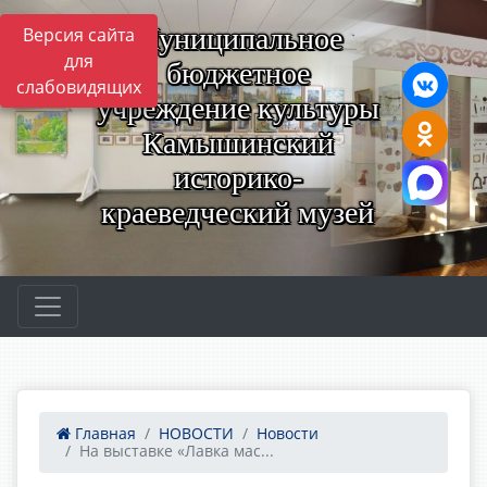
Муниципальное
Версия сайта
для
бюджетное
слабовидящих
учреждение культуры
Камышинский
историко-
краеведческий музей
Главная
НОВОСТИ
Новости
На выставке «Лавка мас...